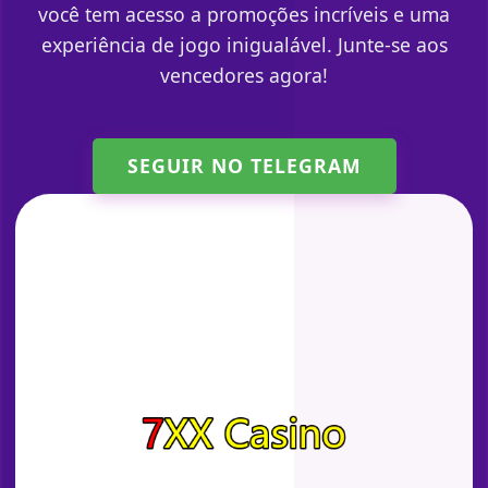
você tem acesso a promoções incríveis e uma
experiência de jogo inigualável. Junte-se aos
vencedores agora!
SEGUIR NO TELEGRAM