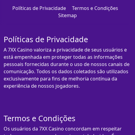
Políticas de Privacidade
Termos e Condições
Sitemap
Políticas de Privacidade
A 7XX Casino valoriza a privacidade de seus usuários e
está empenhada em proteger todas as informações
pessoais fornecidas durante o uso de nossos canais de
comunicação. Todos os dados coletados são utilizados
exclusivamente para fins de melhoria contínua da
experiência de nossos jogadores.
Termos e Condições
Os usuários da 7XX Casino concordam em respeitar