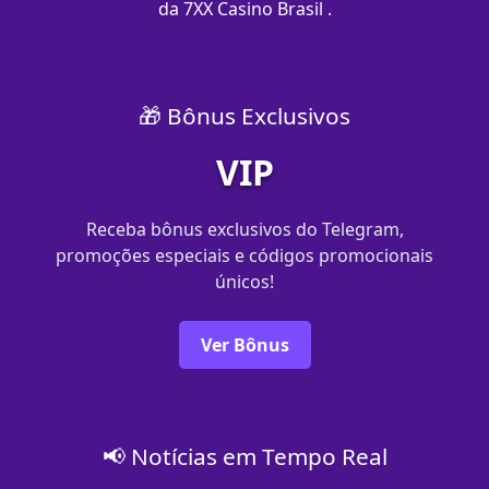
da 7XX Casino Brasil .
🎁 Bônus Exclusivos
VIP
Receba bônus exclusivos do Telegram,
promoções especiais e códigos promocionais
únicos!
Ver Bônus
📢 Notícias em Tempo Real