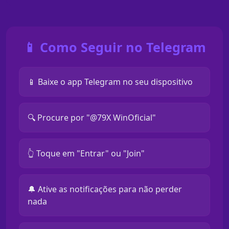
📱 Como Seguir no Telegram
📱 Baixe o app Telegram no seu dispositivo
🔍 Procure por "@79X WinOficial"
👆 Toque em "Entrar" ou "Join"
🔔 Ative as notificações para não perder
nada