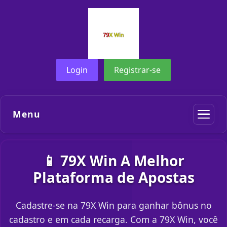
Login
Registrar-se
Menu
📱 79X Win A Melhor
Plataforma de Apostas
Cadastre-se na 79X Win para ganhar bônus no
cadastro e em cada recarga. Com a 79X Win, você