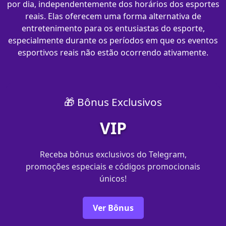
por dia, independentemente dos horários dos esportes
reais. Elas oferecem uma forma alternativa de
entretenimento para os entusiastas do esporte,
especialmente durante os períodos em que os eventos
esportivos reais não estão ocorrendo ativamente.
🎁 Bônus Exclusivos
VIP
Receba bônus exclusivos do Telegram,
promoções especiais e códigos promocionais
únicos!
Ver Bônus