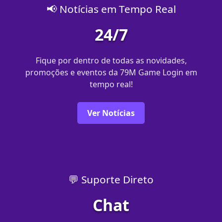
📢 Notícias em Tempo Real
24/7
Fique por dentro de todas as novidades,
promoções e eventos da 79M Game Login em
tempo real!
Ver Notícias
💬 Suporte Direto
Chat