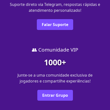
Suporte direto via Telegram, respostas rápidas e
atendimento personalizado!
Falar Suporte
👥 Comunidade VIP
1000+
Junte-se a uma comunidade exclusiva de
jogadores e compartilhe experiências!
Entrar Grupo