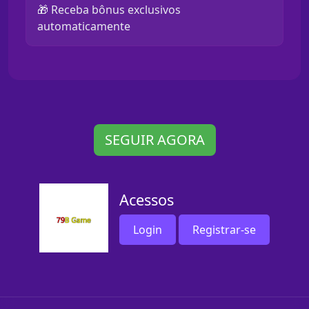
🎁 Receba bônus exclusivos
automaticamente
SEGUIR AGORA
Acessos
Login
Registrar-se