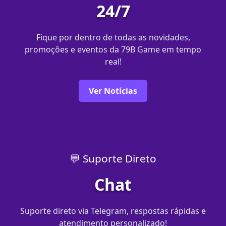
24/7
Fique por dentro de todas as novidades,
promoções e eventos da 79B Game em tempo
real!
Ver Notícias
💬 Suporte Direto
Chat
Suporte direto via Telegram, respostas rápidas e
atendimento personalizado!