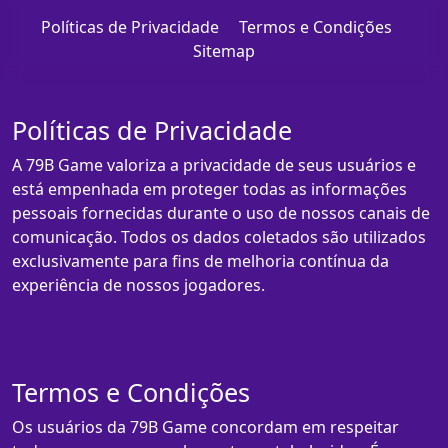
Políticas de Privacidade
Termos e Condições
Sitemap
Políticas de Privacidade
A 79B Game valoriza a privacidade de seus usuários e
está empenhada em proteger todas as informações
pessoais fornecidas durante o uso de nossos canais de
comunicação. Todos os dados coletados são utilizados
exclusivamente para fins de melhoria contínua da
experiência de nossos jogadores.
Termos e Condições
Os usuários da 79B Game concordam em respeitar