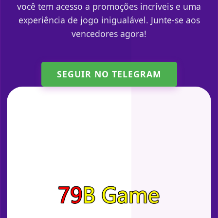
você tem acesso a promoções incríveis e uma
experiência de jogo inigualável. Junte-se aos
vencedores agora!
SEGUIR NO TELEGRAM