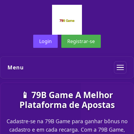
Login
Registrar-se
Menu
📱 79B Game A Melhor
Plataforma de Apostas
Cadastre-se na 79B Game para ganhar bônus no
cadastro e em cada recarga. Com a 79B Game,