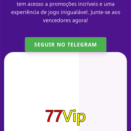
tem acesso a promoções incríveis e uma
experiência de jogo inigualável. Junte-se aos
vencedores agora!
SEGUIR NO TELEGRAM