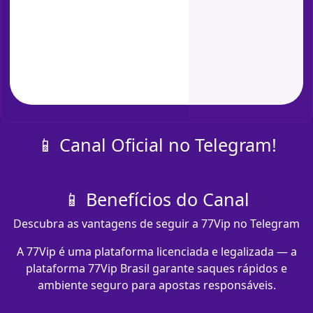
📱 Canal Oficial no Telegram!
📱 Benefícios do Canal
Descubra as vantagens de seguir a 77Vip no Telegram
A 77Vip é uma plataforma licenciada e legalizada — a
plataforma 77Vip Brasil garante saques rápidos e
ambiente seguro para apostas responsáveis.