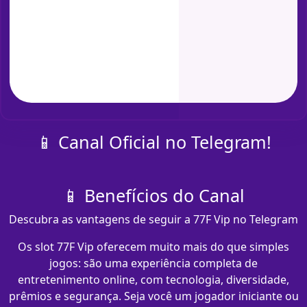
📱 Canal Oficial no Telegram!
📱 Benefícios do Canal
Descubra as vantagens de seguir a 77F Vip no Telegram
Os slot 77F Vip oferecem muito mais do que simples
jogos: são uma experiência completa de
entretenimento online, com tecnologia, diversidade,
prêmios e segurança. Seja você um jogador iniciante ou