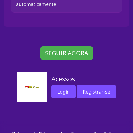
automaticamente
SEGUIR AGORA
Acessos
Login
Registrar-se