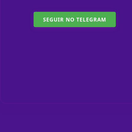
SEGUIR NO TELEGRAM