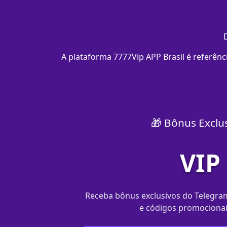
A plataforma 7777Vip APP Brasil é referên
🎁 Bônus Exclu
VIP
Receba bônus exclusivos do Telegra
e códigos promocionai