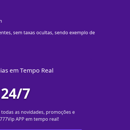
m
entes, sem taxas ocultas, sendo exemplo de
cias em Tempo Real
24/7
e todas as novidades, promoções e
7777Vip APP em tempo real!