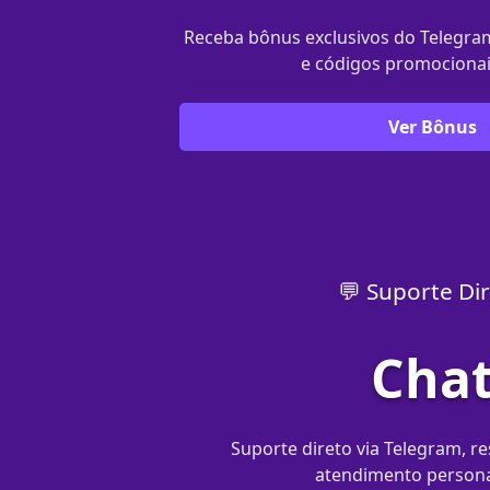
Receba bônus exclusivos do Telegra
e códigos promocionai
Ver Bônus
💬 Suporte Di
Cha
Suporte direto via Telegram, r
atendimento persona