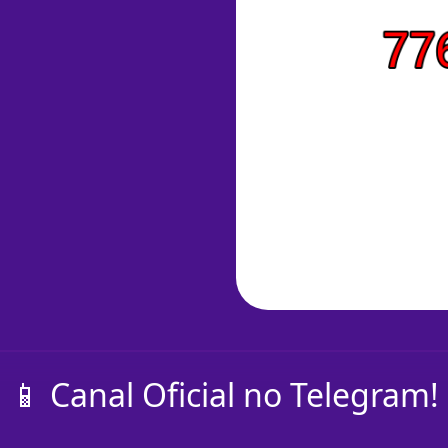
📱 Canal Oficial no Telegram!