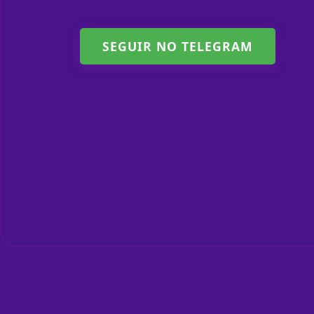
SEGUIR NO TELEGRAM