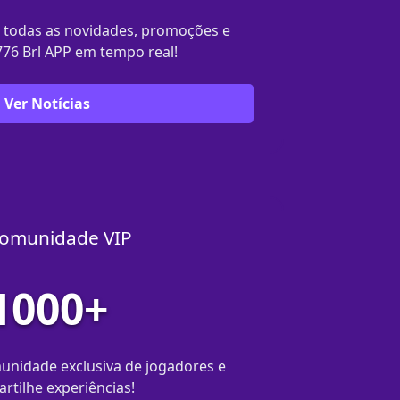
e todas as novidades, promoções e
776 Brl APP em tempo real!
Ver Notícias
Comunidade VIP
1000+
unidade exclusiva de jogadores e
rtilhe experiências!