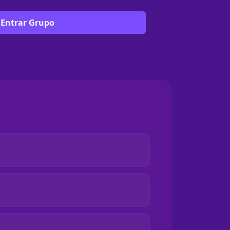
Entrar Grupo