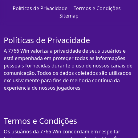
Políticas de Privacidade
Termos e Condições
Sitemap
Políticas de Privacidade
A 7766 Win valoriza a privacidade de seus usuários e
está empenhada em proteger todas as informações
pessoais fornecidas durante o uso de nossos canais de
comunicação. Todos os dados coletados são utilizados
exclusivamente para fins de melhoria contínua da
experiência de nossos jogadores.
Termos e Condições
Os usuários da 7766 Win concordam em respeitar