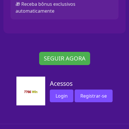
🎁 Receba bônus exclusivos
automaticamente
SEGUIR AGORA
Acessos
Login
Registrar-se