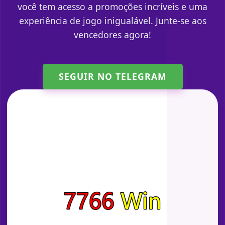
você tem acesso a promoções incríveis e uma
experiência de jogo inigualável. Junte-se aos
vencedores agora!
SEGUIR NO TELEGRAM