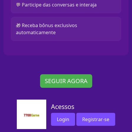
💬 Participe das conversas e interaja
🎁 Receba bônus exclusivos
automaticamente
SEGUIR AGORA
Acessos
Login
Registrar-se