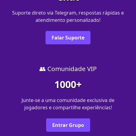
Suporte direto via Telegram, respostas rápidas e
atendimento personalizado!
Falar Suporte
👥 Comunidade VIP
1000+
Junte-se a uma comunidade exclusiva de
jogadores e compartilhe experiências!
Entrar Grupo