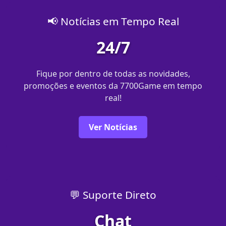
📢 Notícias em Tempo Real
24/7
Fique por dentro de todas as novidades,
promoções e eventos da 7700Game em tempo
real!
Ver Notícias
💬 Suporte Direto
Chat