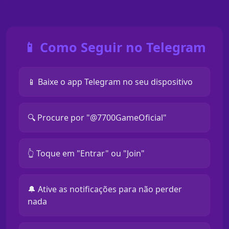
📱 Como Seguir no Telegram
📱 Baixe o app Telegram no seu dispositivo
🔍 Procure por "@7700GameOficial"
👆 Toque em "Entrar" ou "Join"
🔔 Ative as notificações para não perder
nada