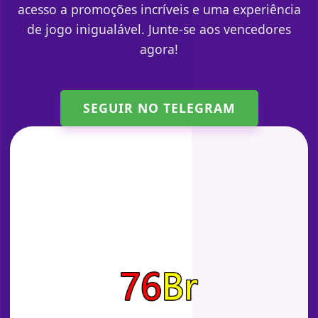
acesso a promoções incríveis e uma experiência
de jogo inigualável. Junte-se aos vencedores
agora!
SEGUIR NO TELEGRAM