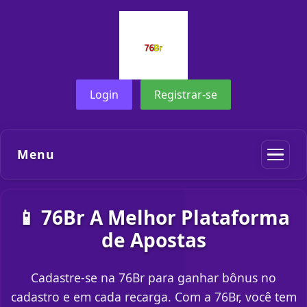
Login
Registrar-se
Menu
📱 76Br A Melhor Plataforma
de Apostas
Cadastre-se na 76Br para ganhar bônus no
cadastro e em cada recarga. Com a 76Br, você tem