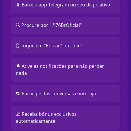
📱 Baixe o app Telegram no seu dispositivo
🔍 Procure por "@76BrOficial"
👆 Toque em "Entrar" ou "Join"
🔔 Ative as notificações para não perder
nada
💬 Participe das conversas e interaja
🎁 Receba bônus exclusivos
automaticamente