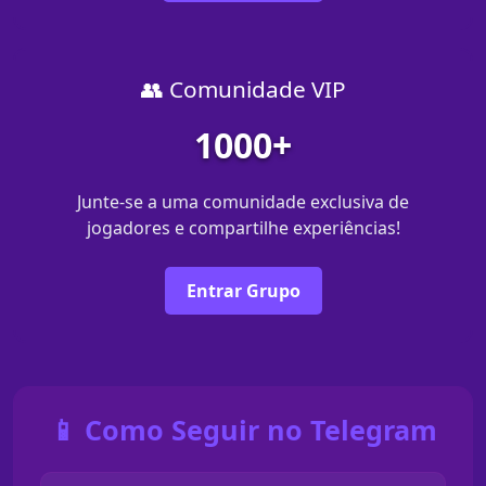
👥 Comunidade VIP
1000+
Junte-se a uma comunidade exclusiva de
jogadores e compartilhe experiências!
Entrar Grupo
📱 Como Seguir no Telegram