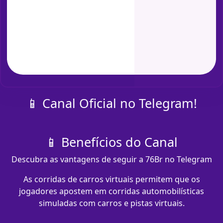
📱 Canal Oficial no Telegram!
📱 Benefícios do Canal
Descubra as vantagens de seguir a 76Br no Telegram
As corridas de carros virtuais permitem que os
jogadores apostem em corridas automobilísticas
simuladas com carros e pistas virtuais.