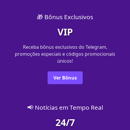
🎁 Bônus Exclusivos
VIP
Receba bônus exclusivos do Telegram,
promoções especiais e códigos promocionais
únicos!
Ver Bônus
📢 Notícias em Tempo Real
24/7