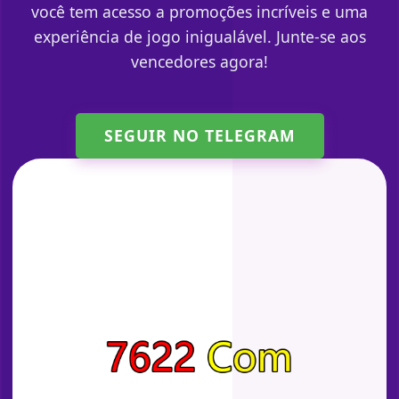
você tem acesso a promoções incríveis e uma
experiência de jogo inigualável. Junte-se aos
vencedores agora!
SEGUIR NO TELEGRAM