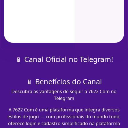
📱 Canal Oficial no Telegram!
📱 Benefícios do Canal
Descubra as vantagens de seguir a 7622 Com no
Telegram
A 7622 Com é uma plataforma que integra diversos
estilos de jogo — com profissionais do mundo todo,
oferece login e cadastro simplificado na plataforma