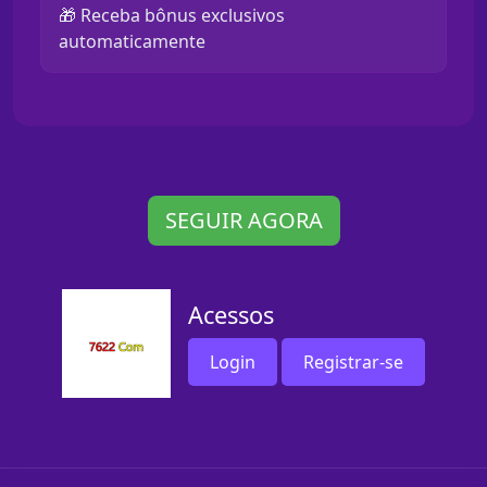
🎁 Receba bônus exclusivos
automaticamente
SEGUIR AGORA
Acessos
Login
Registrar-se