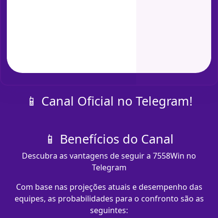
📱 Canal Oficial no Telegram!
📱 Benefícios do Canal
Descubra as vantagens de seguir a 7558Win no
Telegram
Com base nas projeções atuais e desempenho das
equipes, as probabilidades para o confronto são as
seguintes: