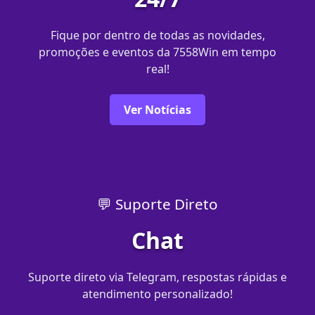
Fique por dentro de todas as novidades,
promoções e eventos da 7558Win em tempo
real!
Ver Notícias
💬 Suporte Direto
Chat
Suporte direto via Telegram, respostas rápidas e
atendimento personalizado!