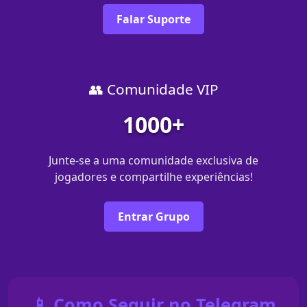
Falar Suporte
👥 Comunidade VIP
1000+
Junte-se a uma comunidade exclusiva de
jogadores e compartilhe experiências!
Entrar Grupo
📱 Como Seguir no Telegram