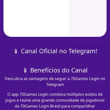
📱 Canal Oficial no Telegram!
📱 Benefícios do Canal
Descubra as vantagens de seguir a 70Games Login no
Telegram
O app 70Games Login combina múltiplos estilos de
jogos e reúne uma grande comunidade de jogadores
da 70Games Login Brasil para compartilhar