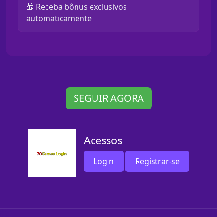
🎁 Receba bônus exclusivos
automaticamente
SEGUIR AGORA
Acessos
Login
Registrar-se