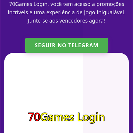
70Games Login, você tem acesso a promoções
incríveis e uma experiência de jogo inigualável.
Junte-se aos vencedores agora!
SEGUIR NO TELEGRAM