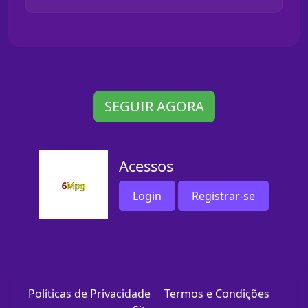
SEGUIR AGORA
Acessos
Login
Registrar-se
Políticas de Privacidade
Termos e Condições