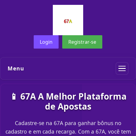
Login
Registrar-se
Menu
📱 67A A Melhor Plataforma
de Apostas
Cadastre-se na 67A para ganhar bônus no
cadastro e em cada recarga. Com a 67A, você tem