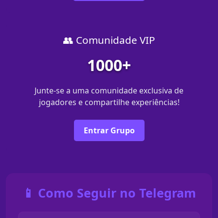
👥 Comunidade VIP
1000+
Junte-se a uma comunidade exclusiva de
jogadores e compartilhe experiências!
Entrar Grupo
📱 Como Seguir no Telegram