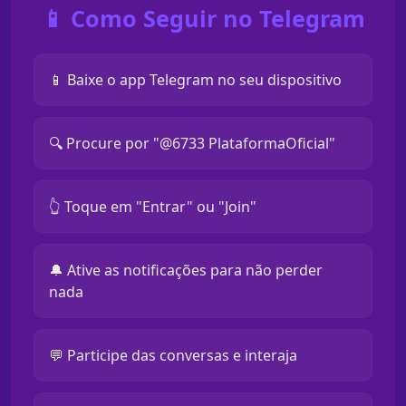
📱 Como Seguir no Telegram
📱 Baixe o app Telegram no seu dispositivo
🔍 Procure por "@6733 PlataformaOficial"
👆 Toque em "Entrar" ou "Join"
🔔 Ative as notificações para não perder
nada
💬 Participe das conversas e interaja