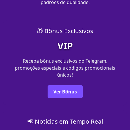
padrões de qualidade.
🎁 Bônus Exclusivos
VIP
Receba bônus exclusivos do Telegram,
promoções especiais e códigos promocionais
únicos!
Ver Bônus
📢 Notícias em Tempo Real