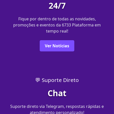
24/7
Fique por dentro de todas as novidades,
promoções e eventos da 6733 Plataforma em
tempo real!
Ver Notícias
💬 Suporte Direto
Chat
Suporte direto via Telegram, respostas rápidas e
atendimento personalizado!