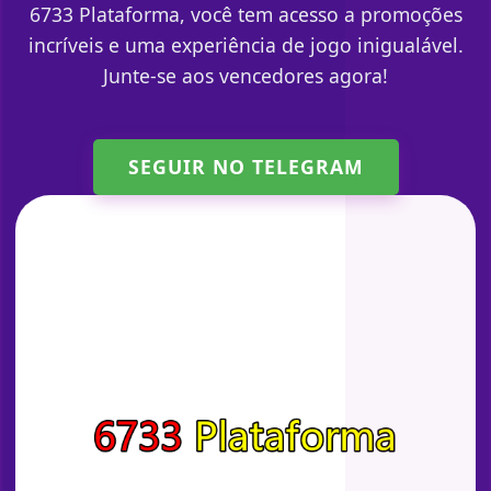
6733 Plataforma, você tem acesso a promoções
incríveis e uma experiência de jogo inigualável.
Junte-se aos vencedores agora!
SEGUIR NO TELEGRAM