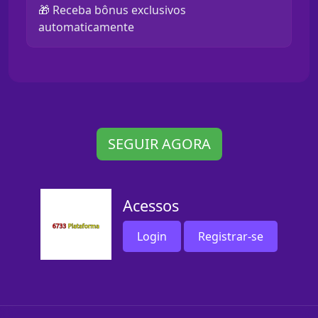
🎁 Receba bônus exclusivos
automaticamente
SEGUIR AGORA
Acessos
Login
Registrar-se