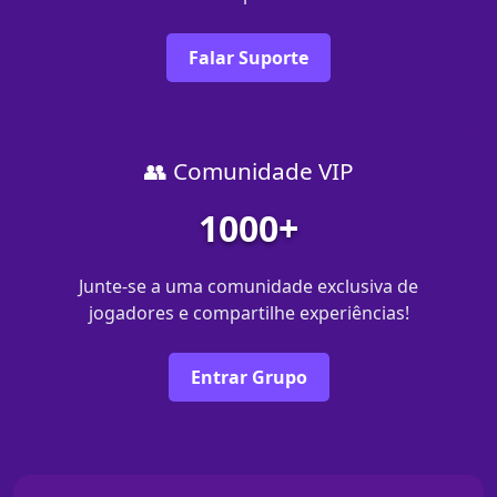
Falar Suporte
👥 Comunidade VIP
1000+
Junte-se a uma comunidade exclusiva de
jogadores e compartilhe experiências!
Entrar Grupo