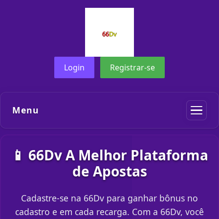
Login
Registrar-se
Menu
📱 66Dv A Melhor Plataforma
de Apostas
Cadastre-se na 66Dv para ganhar bônus no
cadastro e em cada recarga. Com a 66Dv, você