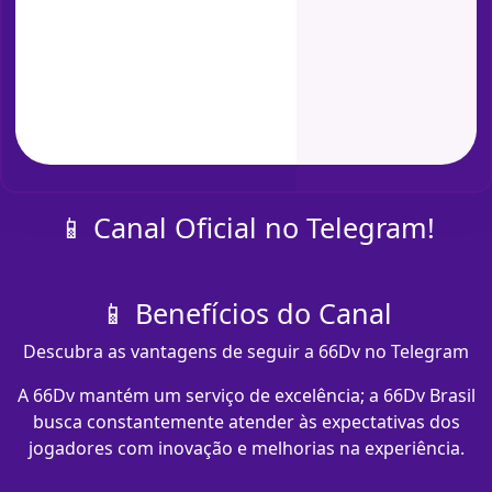
📱 Canal Oficial no Telegram!
📱 Benefícios do Canal
Descubra as vantagens de seguir a 66Dv no Telegram
A 66Dv mantém um serviço de excelência; a 66Dv Brasil
busca constantemente atender às expectativas dos
jogadores com inovação e melhorias na experiência.