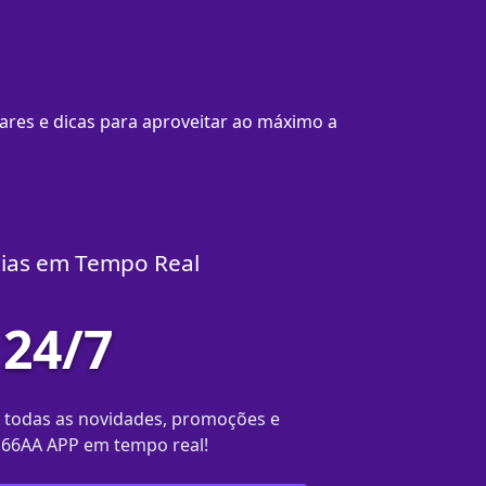
ares e dicas para aproveitar ao máximo a
cias em Tempo Real
24/7
e todas as novidades, promoções e
 66AA APP em tempo real!