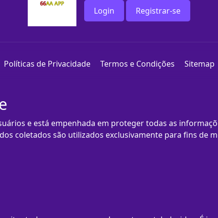
Login
Registrar-se
Políticas de Privacidade
Termos e Condições
Sitemap
de
usuários e está empenhada em proteger todas as informaçõ
os coletados são utilizados exclusivamente para fins de m