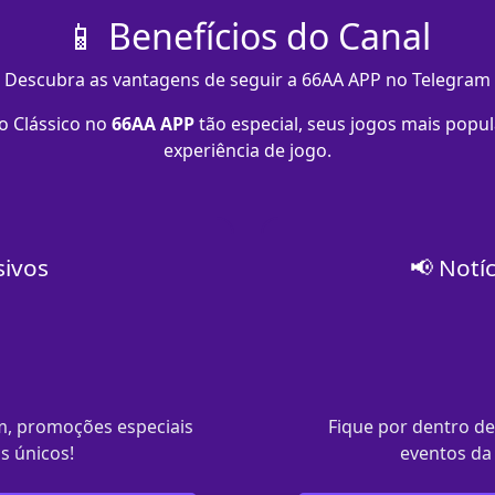
📱 Benefícios do Canal
Descubra as vantagens de seguir a 66AA APP no Telegram
o Clássico no
66AA APP
tão especial, seus jogos mais popul
experiência de jogo.
sivos
📢 Notí
m, promoções especiais
Fique por dentro d
s únicos!
eventos da