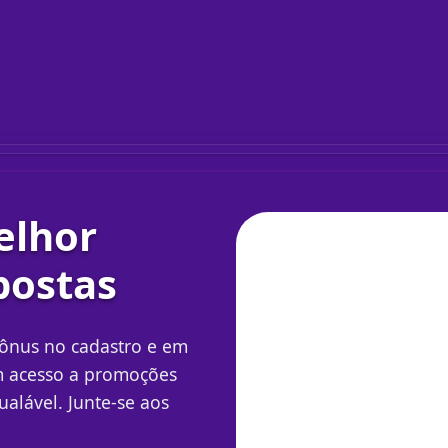
elhor
postas
ônus no cadastro e em
m acesso a promoções
ualável. Junte-se aos