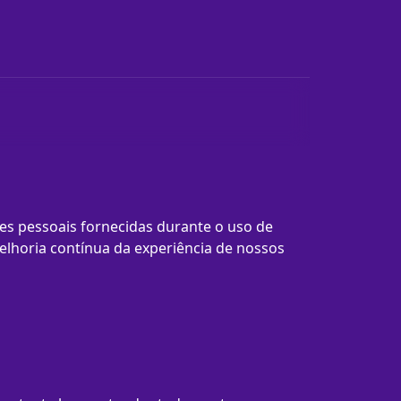
es pessoais fornecidas durante o uso de
elhoria contínua da experiência de nossos