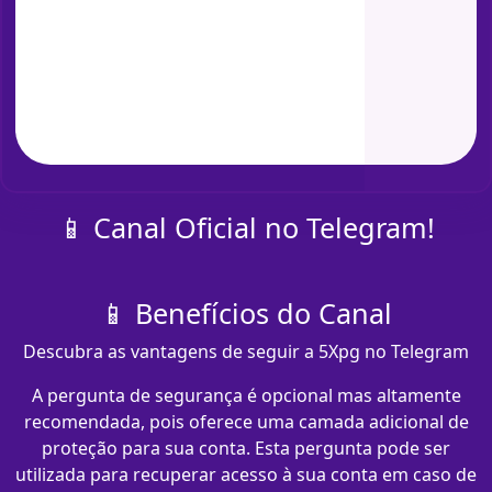
📱 Canal Oficial no Telegram!
📱 Benefícios do Canal
Descubra as vantagens de seguir a 5Xpg no Telegram
A pergunta de segurança é opcional mas altamente
recomendada, pois oferece uma camada adicional de
proteção para sua conta. Esta pergunta pode ser
utilizada para recuperar acesso à sua conta em caso de