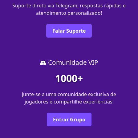
Suporte direto via Telegram, respostas rápidas e
atendimento personalizado!
Falar Suporte
👥 Comunidade VIP
1000+
Junte-se a uma comunidade exclusiva de
jogadores e compartilhe experiências!
Entrar Grupo