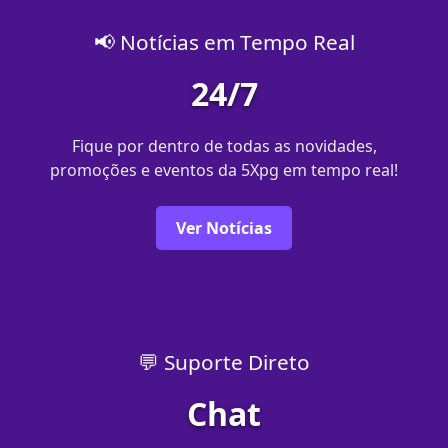
📢 Notícias em Tempo Real
24/7
Fique por dentro de todas as novidades,
promoções e eventos da 5Xpg em tempo real!
Ver Notícias
💬 Suporte Direto
Chat