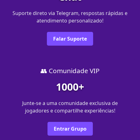
Suporte direto via Telegram, respostas rápidas e
atendimento personalizado!
Falar Suporte
👥 Comunidade VIP
1000+
Junte-se a uma comunidade exclusiva de
jogadores e compartilhe experiências!
Entrar Grupo