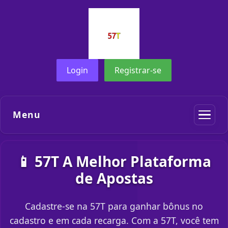
Login
Registrar-se
Menu
📱 57T A Melhor Plataforma
de Apostas
Cadastre-se na 57T para ganhar bônus no
cadastro e em cada recarga. Com a 57T, você tem