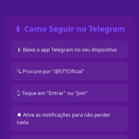
📱 Como Seguir no Telegram
📱 Baixe o app Telegram no seu dispositivo
🔍 Procure por "@57TOficial"
👆 Toque em "Entrar" ou "Join"
🔔 Ative as notificações para não perder
nada