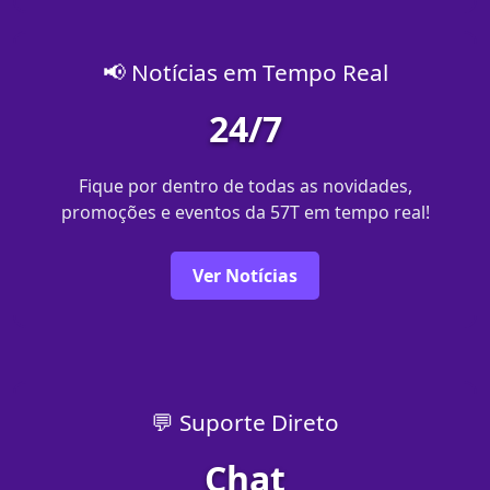
📢 Notícias em Tempo Real
24/7
Fique por dentro de todas as novidades,
promoções e eventos da 57T em tempo real!
Ver Notícias
💬 Suporte Direto
Chat