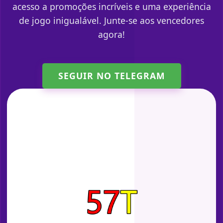
acesso a promoções incríveis e uma experiência
de jogo inigualável. Junte-se aos vencedores
agora!
SEGUIR NO TELEGRAM