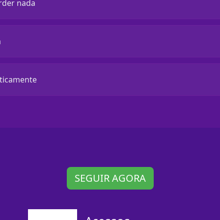
erder nada
a
aticamente
SEGUIR AGORA