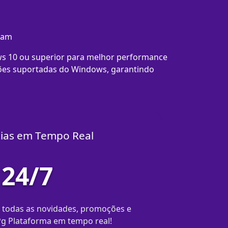
ram
ows 10 ou superior para melhor performance
sões suportadas do Windows, garantindo
cias em Tempo Real
24/7
e todas as novidades, promoções e
Pg Plataforma em tempo real!