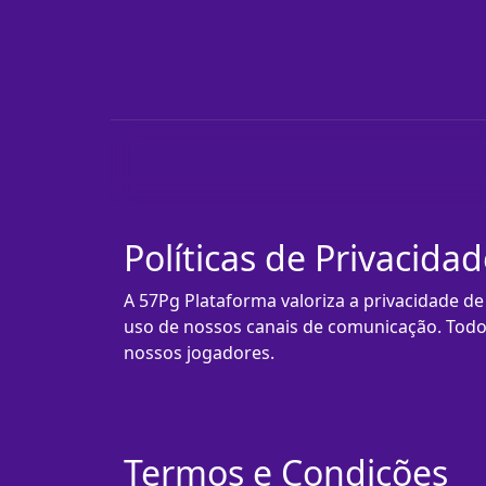
Políticas de Privacida
A 57Pg Plataforma valoriza a privacidade d
uso de nossos canais de comunicação. Todos
nossos jogadores.
Termos e Condições