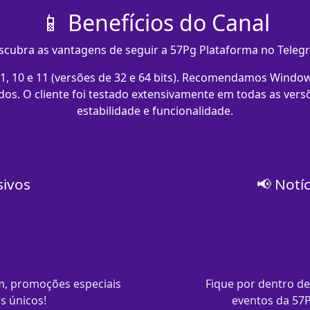
📱 Benefícios do Canal
scubra as vantagens de seguir a 57Pg Plataforma no Teleg
8.1, 10 e 11 (versões de 32 e 64 bits). Recomendamos Wind
dos. O cliente foi testado extensivamente em todas as ver
estabilidade e funcionalidade.
sivos
📢 Notí
m, promoções especiais
Fique por dentro d
s únicos!
eventos da 57