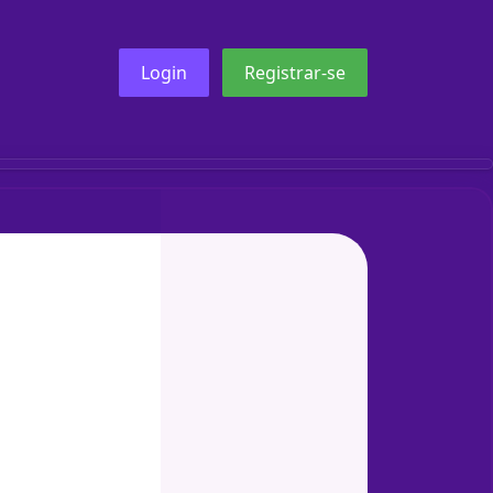
Login
Registrar-se