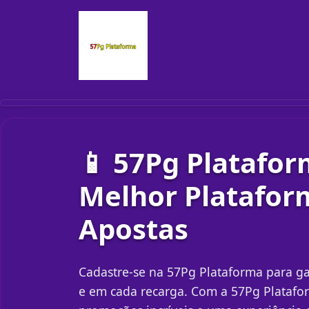
📱 57Pg Platafor
Melhor Platafor
Apostas
Cadastre-se na 57Pg Plataforma para g
e em cada recarga. Com a 57Pg Platafo