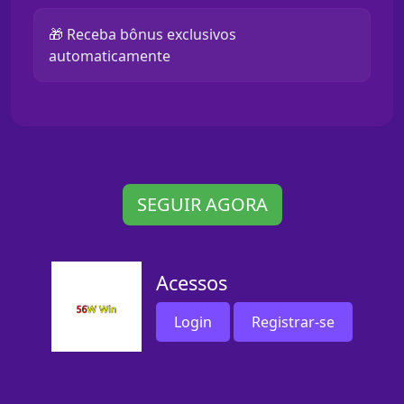
🎁 Receba bônus exclusivos
automaticamente
SEGUIR AGORA
Acessos
Login
Registrar-se