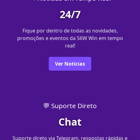
24/7
Fique por dentro de todas as novidades,
promoções e eventos da 56W Win em tempo
real!
Ver Notícias
💬 Suporte Direto
Chat
Suporte direto via Telegram, respostas rápidas e