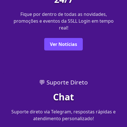
Fique por dentro de todas as novidades,
promoções e eventos da 55LL Login em tempo
real!
Ver Notícias
💬 Suporte Direto
Chat
Suporte direto via Telegram, respostas rápidas e
atendimento personalizado!