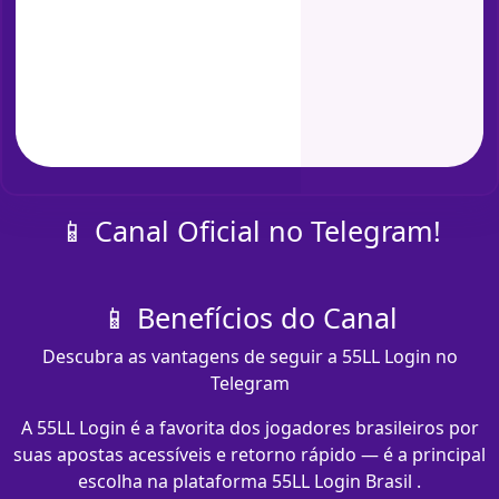
📱 Canal Oficial no Telegram!
📱 Benefícios do Canal
Descubra as vantagens de seguir a 55LL Login no
Telegram
A 55LL Login é a favorita dos jogadores brasileiros por
suas apostas acessíveis e retorno rápido — é a principal
escolha na plataforma 55LL Login Brasil .