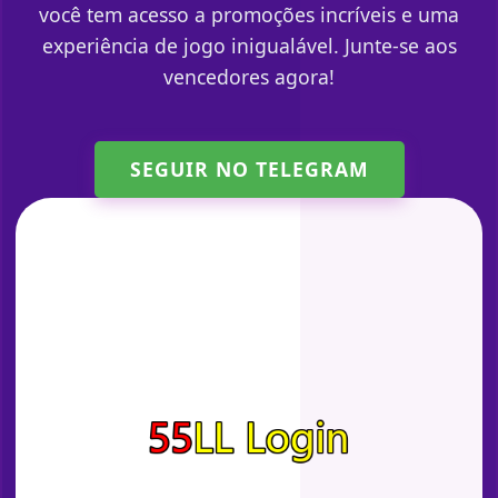
você tem acesso a promoções incríveis e uma
experiência de jogo inigualável. Junte-se aos
vencedores agora!
SEGUIR NO TELEGRAM