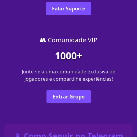
Falar Suporte
👥 Comunidade VIP
1000+
Junte-se a uma comunidade exclusiva de
jogadores e compartilhe experiências!
Entrar Grupo
📱 Como Seguir no Telegram