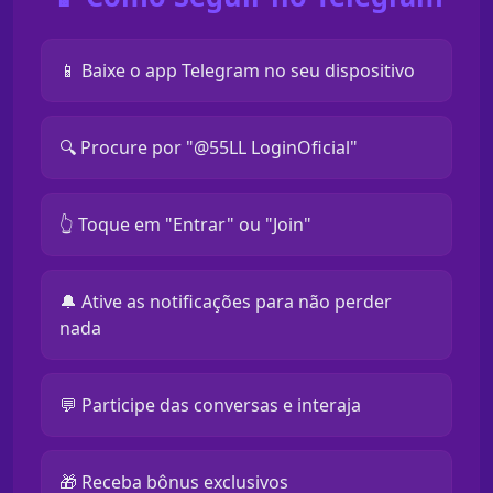
📱 Baixe o app Telegram no seu dispositivo
🔍 Procure por "@55LL LoginOficial"
👆 Toque em "Entrar" ou "Join"
🔔 Ative as notificações para não perder
nada
💬 Participe das conversas e interaja
🎁 Receba bônus exclusivos