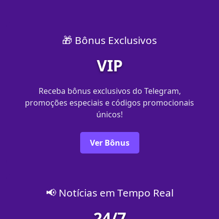
🎁 Bônus Exclusivos
VIP
Receba bônus exclusivos do Telegram,
promoções especiais e códigos promocionais
únicos!
Ver Bônus
📢 Notícias em Tempo Real
24/7