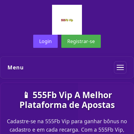
Login
Registrar-se
Menu
📱 555Fb Vip A Melhor
Plataforma de Apostas
Cadastre-se na 555Fb Vip para ganhar bônus no
cadastro e em cada recarga. Com a 555Fb Vip,