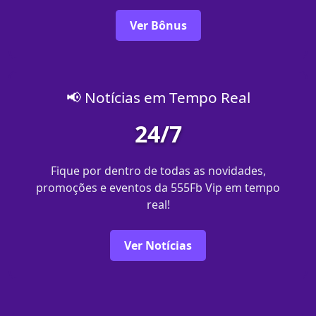
Ver Bônus
📢 Notícias em Tempo Real
24/7
Fique por dentro de todas as novidades,
promoções e eventos da 555Fb Vip em tempo
real!
Ver Notícias