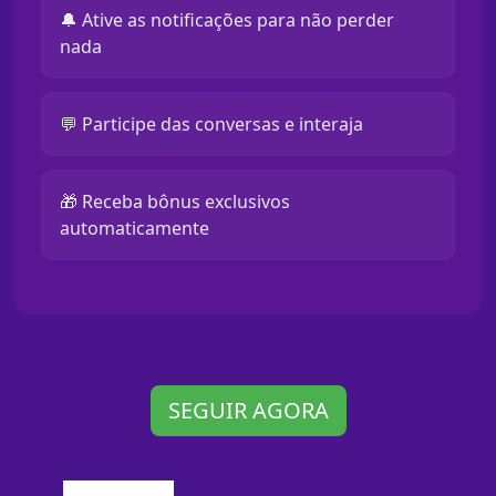
🔔 Ative as notificações para não perder
nada
💬 Participe das conversas e interaja
🎁 Receba bônus exclusivos
automaticamente
SEGUIR AGORA