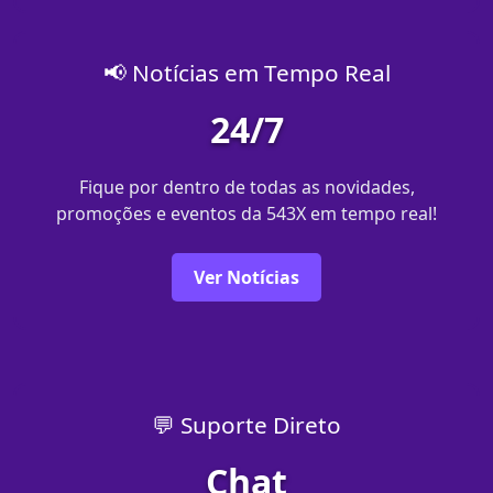
📢 Notícias em Tempo Real
24/7
Fique por dentro de todas as novidades,
promoções e eventos da 543X em tempo real!
Ver Notícias
💬 Suporte Direto
Chat