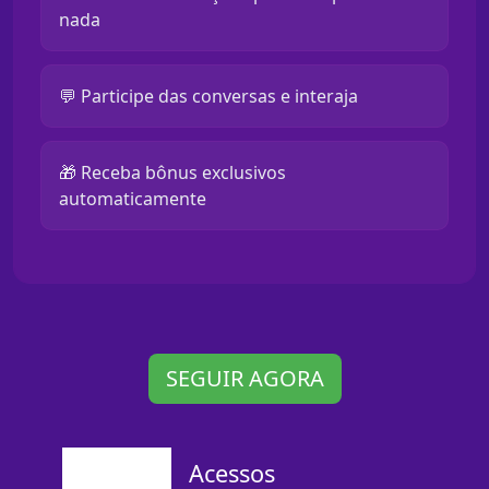
nada
💬 Participe das conversas e interaja
🎁 Receba bônus exclusivos
automaticamente
SEGUIR AGORA
Acessos