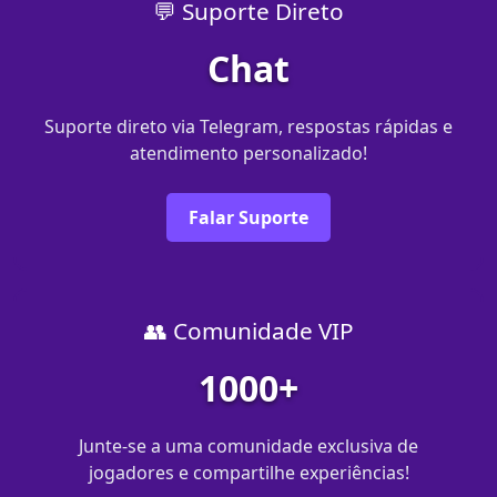
💬 Suporte Direto
Chat
Suporte direto via Telegram, respostas rápidas e
atendimento personalizado!
Falar Suporte
👥 Comunidade VIP
1000+
Junte-se a uma comunidade exclusiva de
jogadores e compartilhe experiências!