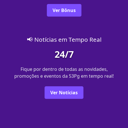
Ver Bônus
📢 Notícias em Tempo Real
24/7
Fique por dentro de todas as novidades,
promoções e eventos da 53Pg em tempo real!
Ver Notícias