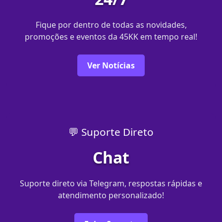
Fique por dentro de todas as novidades,
promoções e eventos da 45KK em tempo real!
Ver Notícias
💬 Suporte Direto
Chat
Suporte direto via Telegram, respostas rápidas e
atendimento personalizado!