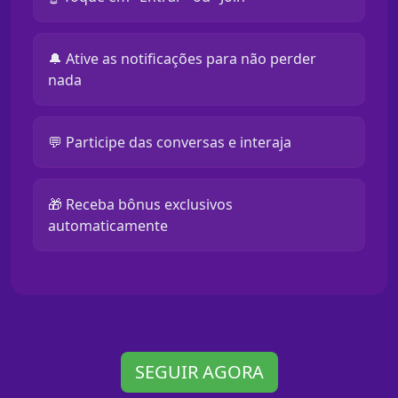
🔔 Ative as notificações para não perder
nada
💬 Participe das conversas e interaja
🎁 Receba bônus exclusivos
automaticamente
SEGUIR AGORA