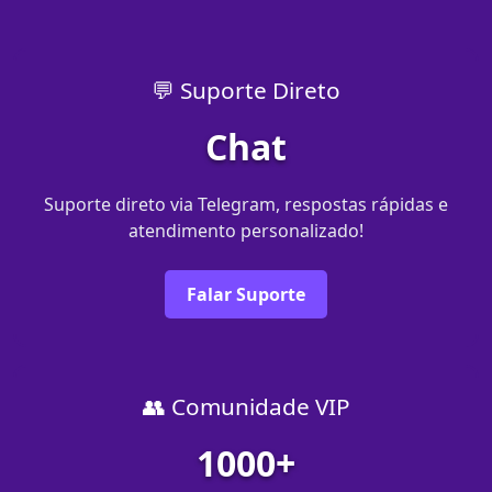
💬 Suporte Direto
Chat
Suporte direto via Telegram, respostas rápidas e
atendimento personalizado!
Falar Suporte
👥 Comunidade VIP
1000+