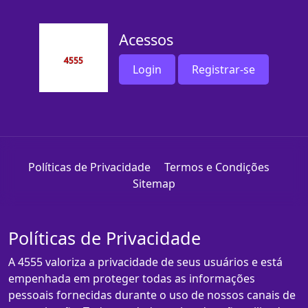
Acessos
Login
Registrar-se
Políticas de Privacidade
Termos e Condições
Sitemap
Políticas de Privacidade
A 4555 valoriza a privacidade de seus usuários e está
empenhada em proteger todas as informações
pessoais fornecidas durante o uso de nossos canais de