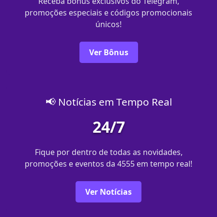
Receba bônus exclusivos do Telegram,
promoções especiais e códigos promocionais
únicos!
Ver Bônus
📢 Notícias em Tempo Real
24/7
Fique por dentro de todas as novidades,
promoções e eventos da 4555 em tempo real!
Ver Notícias