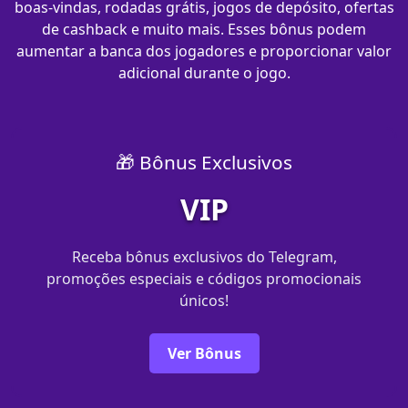
boas-vindas, rodadas grátis, jogos de depósito, ofertas
de cashback e muito mais. Esses bônus podem
aumentar a banca dos jogadores e proporcionar valor
adicional durante o jogo.
🎁 Bônus Exclusivos
VIP
Receba bônus exclusivos do Telegram,
promoções especiais e códigos promocionais
únicos!
Ver Bônus