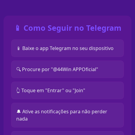
📱 Como Seguir no Telegram
📱 Baixe o app Telegram no seu dispositivo
🔍 Procure por "@44Win APPOficial"
👆 Toque em "Entrar" ou "Join"
🔔 Ative as notificações para não perder
nada