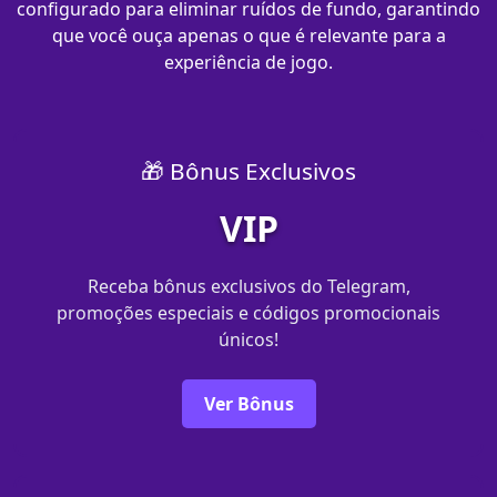
configurado para eliminar ruídos de fundo, garantindo
que você ouça apenas o que é relevante para a
experiência de jogo.
🎁 Bônus Exclusivos
VIP
Receba bônus exclusivos do Telegram,
promoções especiais e códigos promocionais
únicos!
Ver Bônus