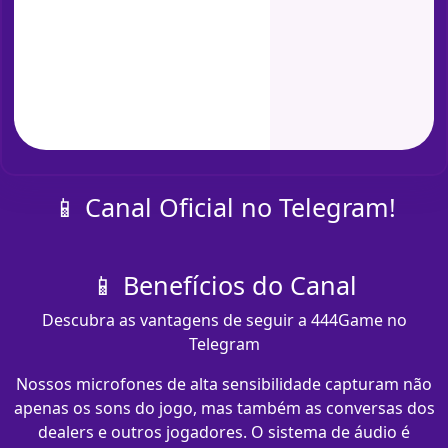
📱 Canal Oficial no Telegram!
📱 Benefícios do Canal
Descubra as vantagens de seguir a 444Game no
Telegram
Nossos microfones de alta sensibilidade capturam não
apenas os sons do jogo, mas também as conversas dos
dealers e outros jogadores. O sistema de áudio é