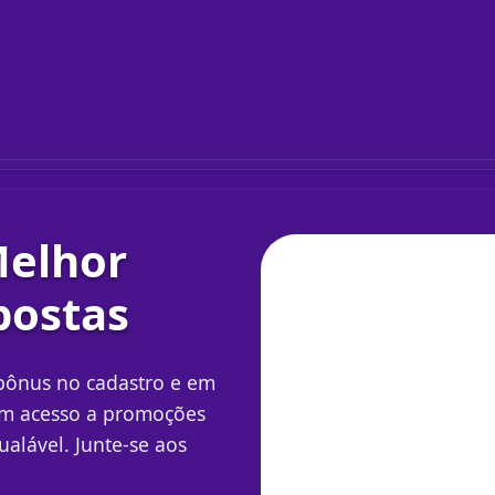
Melhor
postas
bônus no cadastro e em
em acesso a promoções
ualável. Junte-se aos