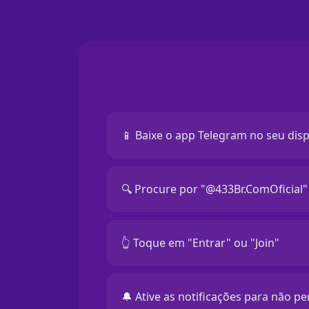
📱 Baixe o app Telegram no seu disp
🔍 Procure por "@433Br.ComOficial"
👆 Toque em "Entrar" ou "Join"
🔔 Ative as notificações para não p