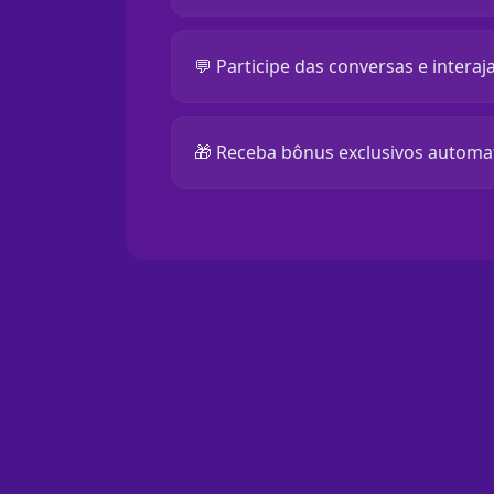
💬 Participe das conversas e interaj
🎁 Receba bônus exclusivos autom