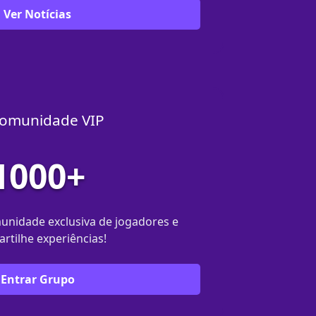
Ver Notícias
Comunidade VIP
1000+
unidade exclusiva de jogadores e
rtilhe experiências!
Entrar Grupo