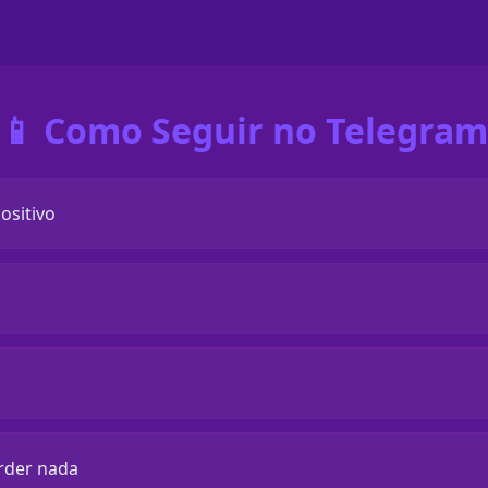
📱 Como Seguir no Telegram
ositivo
erder nada