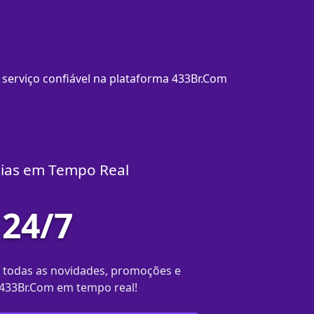
serviço confiável na plataforma 433Br.Com
cias em Tempo Real
24/7
e todas as novidades, promoções e
 433Br.Com em tempo real!