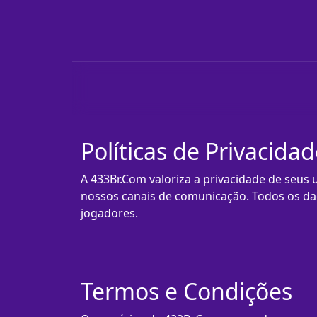
Políticas de Privacida
A 433Br.Com valoriza a privacidade de seus
nossos canais de comunicação. Todos os dad
jogadores.
Termos e Condições