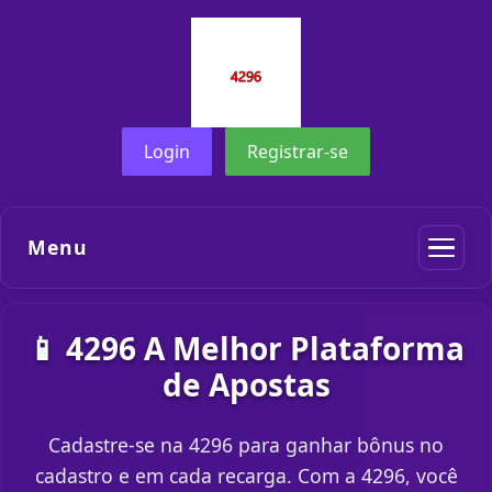
Login
Registrar-se
Menu
📱 4296 A Melhor Plataforma
de Apostas
Cadastre-se na 4296 para ganhar bônus no
cadastro e em cada recarga. Com a 4296, você