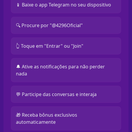
📱 Baixe o app Telegram no seu dispositivo
🔍 Procure por "@4296Oficial"
👆 Toque em "Entrar" ou "Join"
🔔 Ative as notificações para não perder
nada
💬 Participe das conversas e interaja
🎁 Receba bônus exclusivos
automaticamente