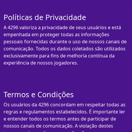
Políticas de Privacidade
A 4296 valoriza a privacidade de seus usuários e está
empenhada em proteger todas as informações
pessoais fornecidas durante o uso de nossos canais de
comunicação. Todos os dados coletados são utilizados
exclusivamente para fins de melhoria contínua da
experiência de nossos jogadores.
Termos e Condições
Os usuários da 4296 concordam em respeitar todas as
regras e regulamentos estabelecidos. É importante ler
e entender todos os termos antes de participar de
nossos canais de comunicação. A violação destes