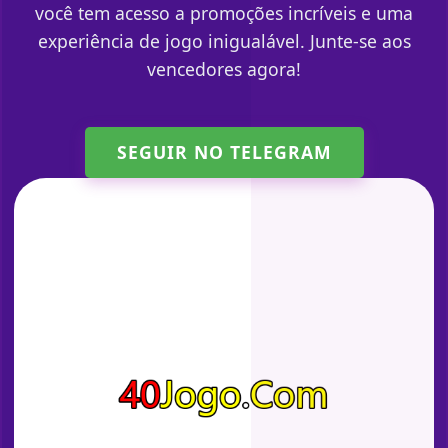
você tem acesso a promoções incríveis e uma
experiência de jogo inigualável. Junte-se aos
vencedores agora!
SEGUIR NO TELEGRAM