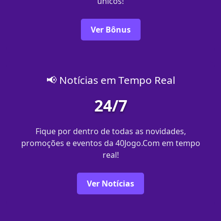
únicos!
Ver Bônus
📢 Notícias em Tempo Real
24/7
Fique por dentro de todas as novidades,
promoções e eventos da 40Jogo.Com em tempo
real!
Ver Notícias