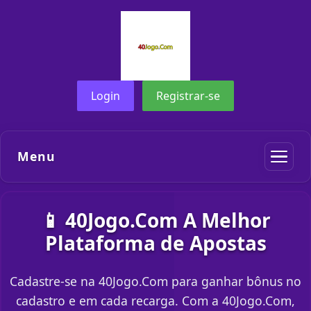
Login
Registrar-se
Menu
📱 40Jogo.Com A Melhor
Plataforma de Apostas
Cadastre-se na 40Jogo.Com para ganhar bônus no
cadastro e em cada recarga. Com a 40Jogo.Com,