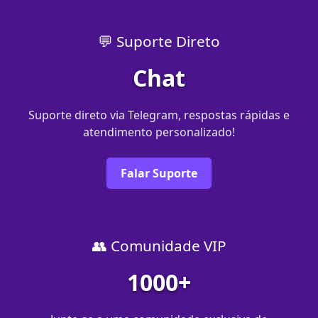
💬 Suporte Direto
Chat
Suporte direto via Telegram, respostas rápidas e
atendimento personalizado!
Falar Suporte
👥 Comunidade VIP
1000+