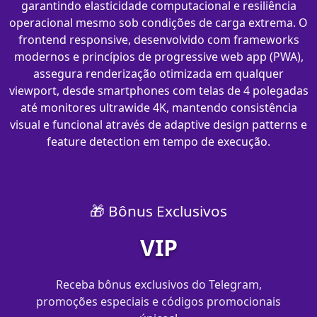
garantindo elasticidade computacional e resiliência
operacional mesmo sob condições de carga extrema. O
frontend responsive, desenvolvido com frameworks
modernos e princípios de progressive web app (PWA),
assegura renderização otimizada em qualquer
viewport, desde smartphones com telas de 4 polegadas
até monitores ultrawide 4K, mantendo consistência
visual e funcional através de adaptive design patterns e
feature detection em tempo de execução.
🎁 Bônus Exclusivos
VIP
Receba bônus exclusivos do Telegram,
promoções especiais e códigos promocionais