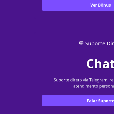
Ver Bônus
💬 Suporte Di
Cha
Suporte direto via Telegram, r
atendimento persona
Falar Suport