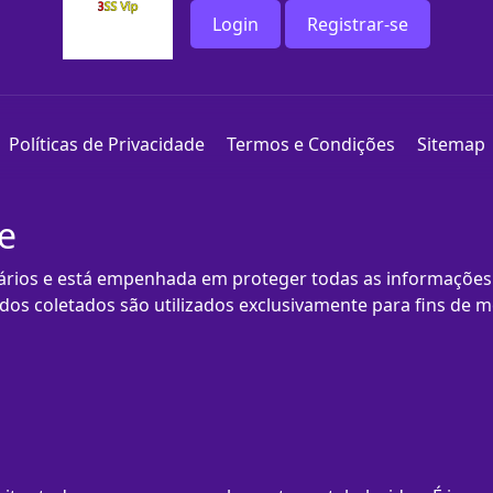
Login
Registrar-se
Políticas de Privacidade
Termos e Condições
Sitemap
de
suários e está empenhada em proteger todas as informações
os coletados são utilizados exclusivamente para fins de m