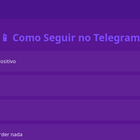
📱 Como Seguir no Telegram
ositivo
erder nada