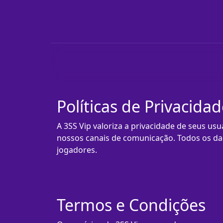
Políticas de Privacida
A 3SS Vip valoriza a privacidade de seus u
nossos canais de comunicação. Todos os dad
jogadores.
Termos e Condições