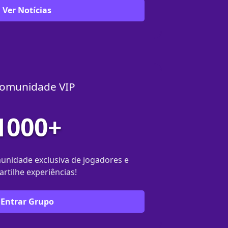
Ver Notícias
Comunidade VIP
1000+
unidade exclusiva de jogadores e
rtilhe experiências!
Entrar Grupo