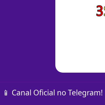
📱 Canal Oficial no Telegram!