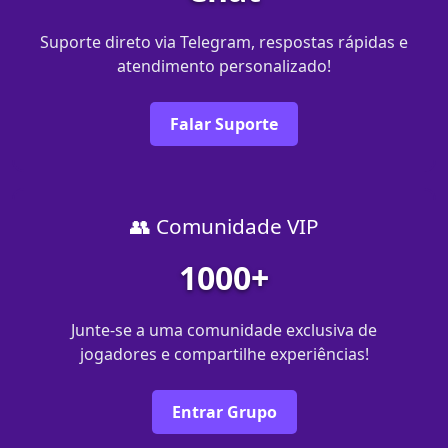
Suporte direto via Telegram, respostas rápidas e
atendimento personalizado!
Falar Suporte
👥 Comunidade VIP
1000+
Junte-se a uma comunidade exclusiva de
jogadores e compartilhe experiências!
Entrar Grupo