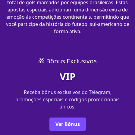
total de gols marcados por equipes brasileiras. Estas
apostas especiais adicionam uma dimensão extra de
emoção às competições continentais, permitindo que
você participe da história do futebol sul-americano de
forma ativa.
🎁 Bônus Exclusivos
VIP
Receba bônus exclusivos do Telegram,
promoções especiais e códigos promocionais
únicos!
Ver Bônus