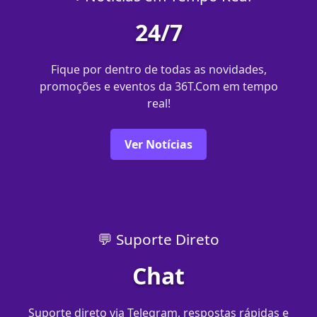
24/7
Fique por dentro de todas as novidades,
promoções e eventos da 36T.Com em tempo
real!
Ver Notícias
💬 Suporte Direto
Chat
Suporte direto via Telegram, respostas rápidas e