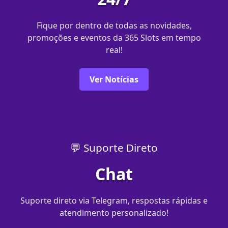
Fique por dentro de todas as novidades,
promoções e eventos da 365 Slots em tempo
real!
Ver Notícias
💬 Suporte Direto
Chat
Suporte direto via Telegram, respostas rápidas e
atendimento personalizado!