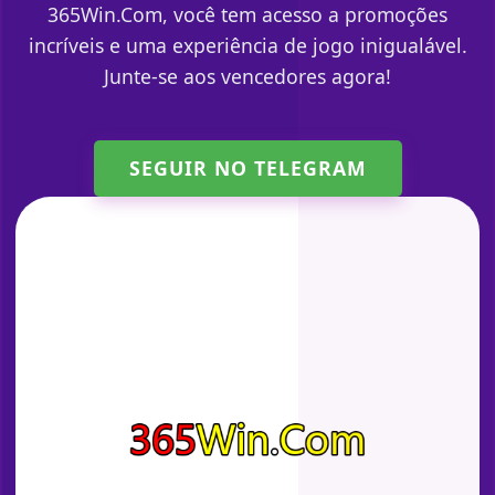
365Win.Com, você tem acesso a promoções
incríveis e uma experiência de jogo inigualável.
Junte-se aos vencedores agora!
SEGUIR NO TELEGRAM