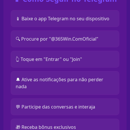
📱 Baixe o app Telegram no seu dispositivo
🔍 Procure por "@365Win.ComOficial"
👆 Toque em "Entrar" ou "Join"
🔔 Ative as notificações para não perder
nada
💬 Participe das conversas e interaja
🎁 Receba bônus exclusivos