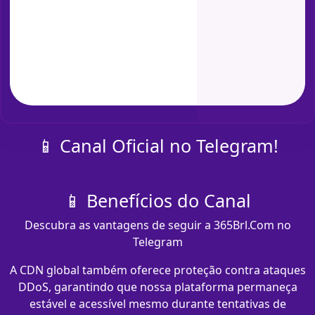
📱 Canal Oficial no Telegram!
📱 Benefícios do Canal
Descubra as vantagens de seguir a 365Brl.Com no
Telegram
A CDN global também oferece proteção contra ataques
DDoS, garantindo que nossa plataforma permaneça
estável e acessível mesmo durante tentativas de