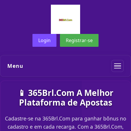
Login
Registrar-se
Menu
📱 365Brl.Com A Melhor
Plataforma de Apostas
Cadastre-se na 365Brl.Com para ganhar bônus no
cadastro e em cada recarga. Com a 365Brl.Com,