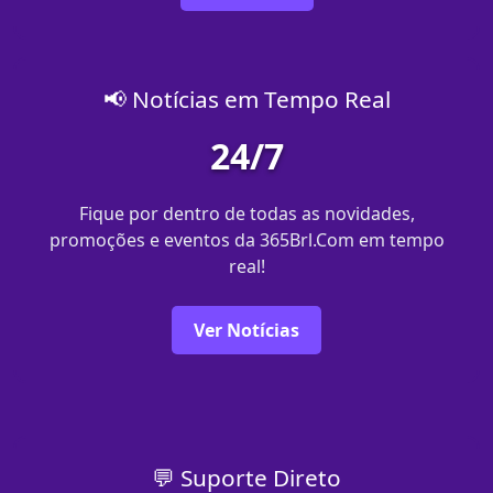
📢 Notícias em Tempo Real
24/7
Fique por dentro de todas as novidades,
promoções e eventos da 365Brl.Com em tempo
real!
Ver Notícias
💬 Suporte Direto