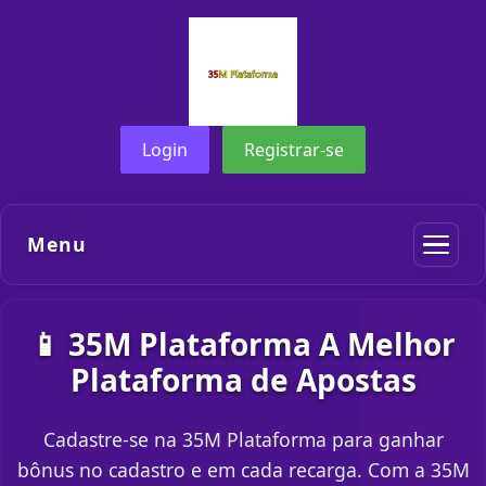
Login
Registrar-se
Menu
📱 35M Plataforma A Melhor
Plataforma de Apostas
Cadastre-se na 35M Plataforma para ganhar
bônus no cadastro e em cada recarga. Com a 35M