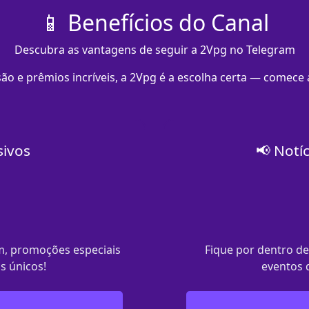
📱 Benefícios do Canal
Descubra as vantagens de seguir a 2Vpg no Telegram
ão e prêmios incríveis, a 2Vpg é a escolha certa — comece 
sivos
📢 Notí
m, promoções especiais
Fique por dentro d
s únicos!
eventos 