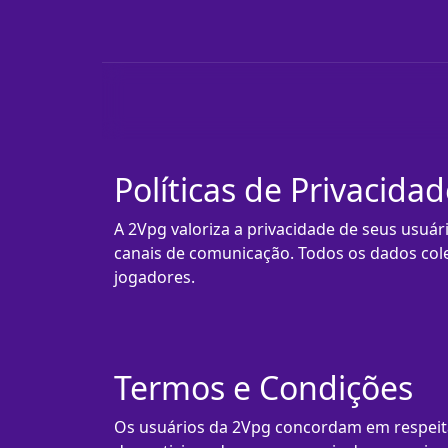
Políticas de Privacida
A 2Vpg valoriza a privacidade de seus usuá
canais de comunicação. Todos os dados cole
jogadores.
Termos e Condições
Os usuários da 2Vpg concordam em respeitar