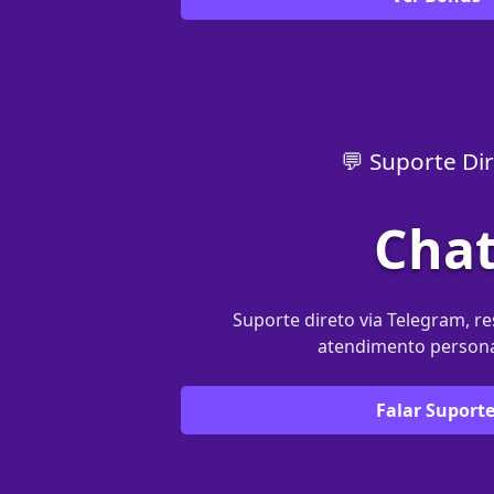
💬 Suporte Di
Cha
Suporte direto via Telegram, r
atendimento persona
Falar Suport