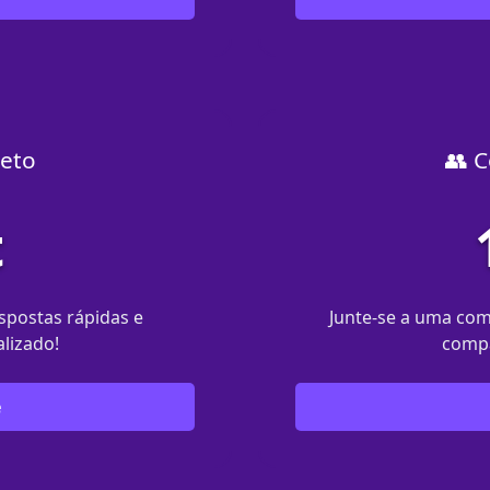
reto
👥 
t
espostas rápidas e
Junte-se a uma com
lizado!
compa
e