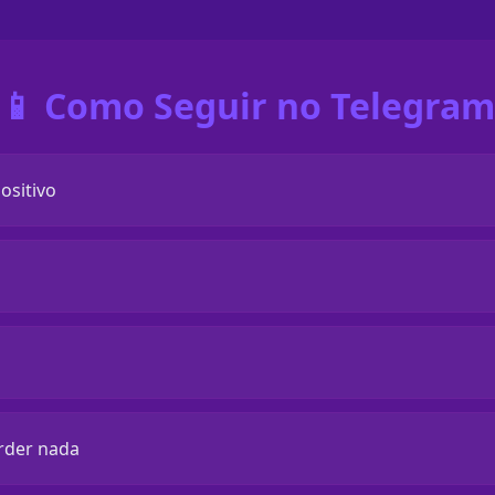
📱 Como Seguir no Telegram
ositivo
erder nada