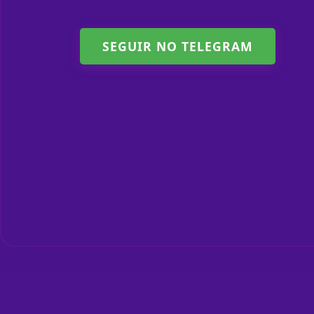
SEGUIR NO TELEGRAM