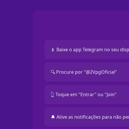
📱 Baixe o app Telegram no seu disp
🔍 Procure por "@2VpgOficial"
👆 Toque em "Entrar" ou "Join"
🔔 Ative as notificações para não p