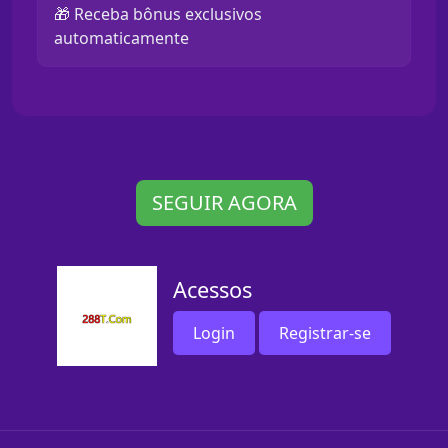
🎁 Receba bônus exclusivos
automaticamente
SEGUIR AGORA
Acessos
Login
Registrar-se