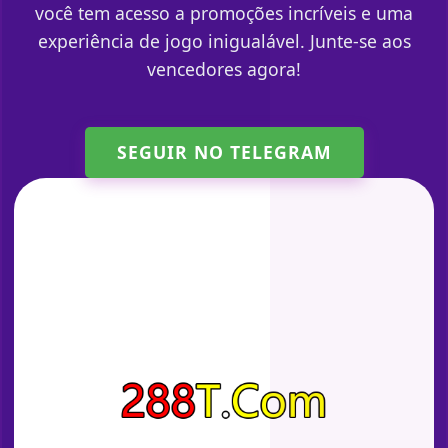
você tem acesso a promoções incríveis e uma
experiência de jogo inigualável. Junte-se aos
vencedores agora!
SEGUIR NO TELEGRAM