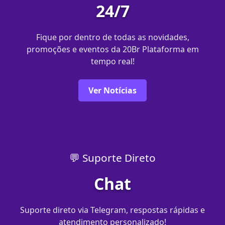
24/7
Fique por dentro de todas as novidades,
promoções e eventos da 20Br Plataforma em
tempo real!
Ver Notícias
💬 Suporte Direto
Chat
Suporte direto via Telegram, respostas rápidas e
atendimento personalizado!