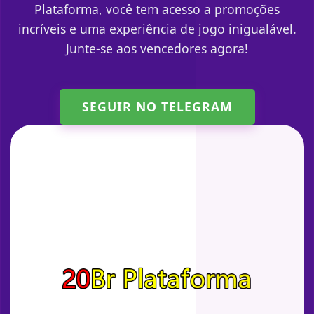
Plataforma, você tem acesso a promoções
incríveis e uma experiência de jogo inigualável.
Junte-se aos vencedores agora!
SEGUIR NO TELEGRAM