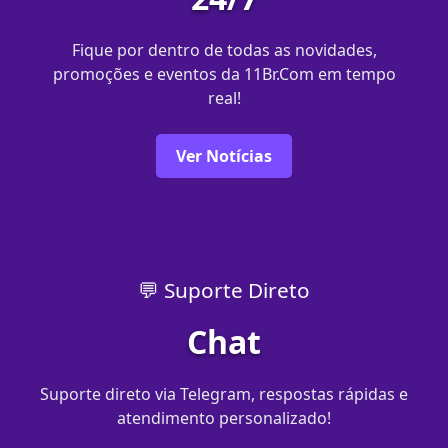
Fique por dentro de todas as novidades,
promoções e eventos da 11Br.Com em tempo
real!
Ver Notícias
💬 Suporte Direto
Chat
Suporte direto via Telegram, respostas rápidas e
atendimento personalizado!