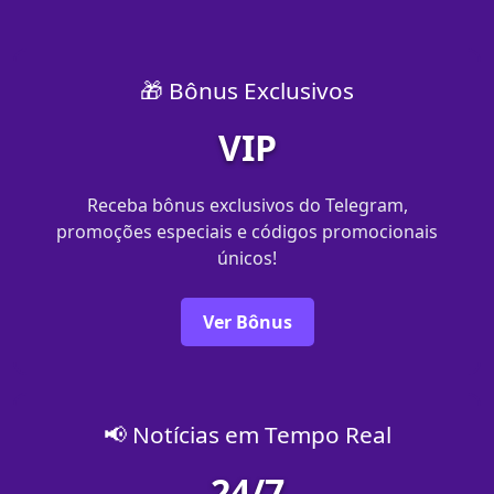
🎁 Bônus Exclusivos
VIP
Receba bônus exclusivos do Telegram,
promoções especiais e códigos promocionais
únicos!
Ver Bônus
📢 Notícias em Tempo Real
24/7