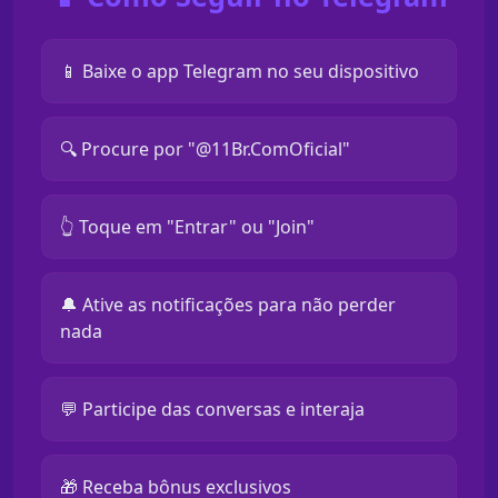
📱 Baixe o app Telegram no seu dispositivo
🔍 Procure por "@11Br.ComOficial"
👆 Toque em "Entrar" ou "Join"
🔔 Ative as notificações para não perder
nada
💬 Participe das conversas e interaja
🎁 Receba bônus exclusivos