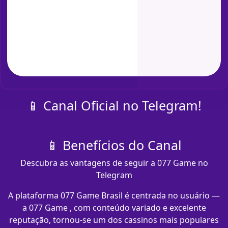
📱 Canal Oficial no Telegram!
📱 Benefícios do Canal
Descubra as vantagens de seguir a 077 Game no
Telegram
A plataforma 077 Game Brasil é centrada no usuário —
a 077 Game , com conteúdo variado e excelente
reputação, tornou-se um dos cassinos mais populares