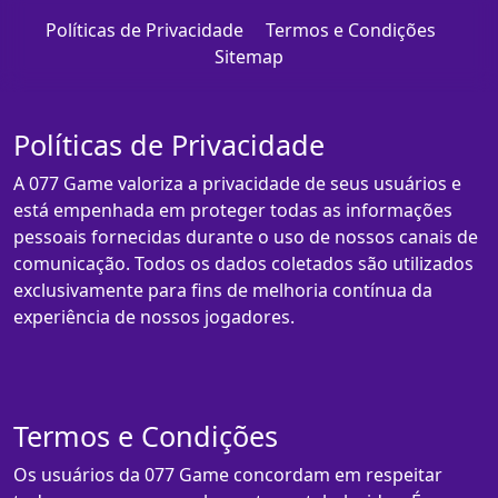
Políticas de Privacidade
Termos e Condições
Sitemap
Políticas de Privacidade
A 077 Game valoriza a privacidade de seus usuários e
está empenhada em proteger todas as informações
pessoais fornecidas durante o uso de nossos canais de
comunicação. Todos os dados coletados são utilizados
exclusivamente para fins de melhoria contínua da
experiência de nossos jogadores.
Termos e Condições
Os usuários da 077 Game concordam em respeitar