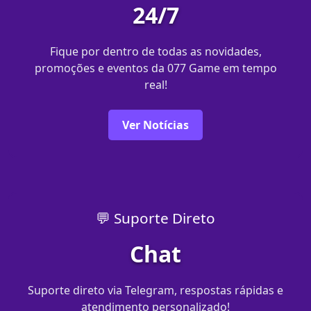
24/7
Fique por dentro de todas as novidades,
promoções e eventos da 077 Game em tempo
real!
Ver Notícias
💬 Suporte Direto
Chat
Suporte direto via Telegram, respostas rápidas e
atendimento personalizado!