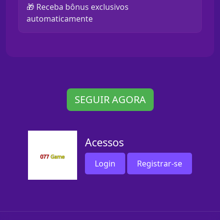
🎁 Receba bônus exclusivos
automaticamente
SEGUIR AGORA
Acessos
Login
Registrar-se