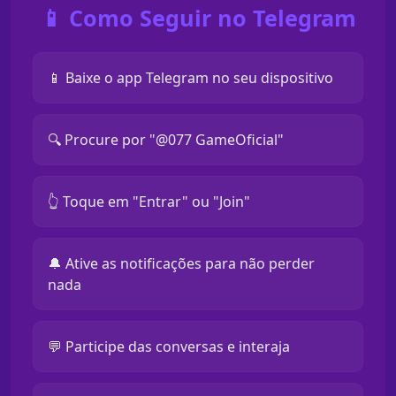
📱 Como Seguir no Telegram
📱 Baixe o app Telegram no seu dispositivo
🔍 Procure por "@077 GameOficial"
👆 Toque em "Entrar" ou "Join"
🔔 Ative as notificações para não perder
nada
💬 Participe das conversas e interaja